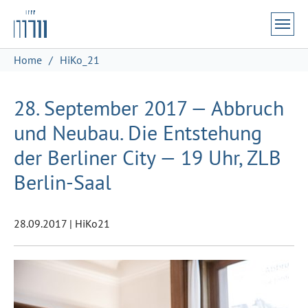
Zum Hauptinhalt springen
Skip to page footer
Sie sind hier:
Home
HiKo_21
28. September 2017 — Abbruch
und Neubau. Die Entstehung
der Berliner City — 19 Uhr, ZLB
Berlin-Saal
28.09.2017
|
HiKo21