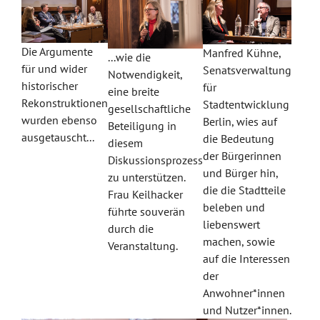
Die Argumente
Manfred Kühne,
...wie die
für und wider
Senatsverwaltung
Notwendigkeit,
historischer
für
eine breite
Rekonstruktionen
Stadtentwicklung
gesellschaftliche
wurden ebenso
Berlin, wies auf
Beteiligung in
ausgetauscht...
die Bedeutung
diesem
der Bürgerinnen
Diskussionsprozess
und Bürger hin,
zu unterstützen.
die die Stadtteile
Frau Keilhacker
beleben und
führte souverän
liebenswert
durch die
machen, sowie
Veranstaltung.
auf die Interessen
der
Anwohner*innen
und Nutzer*innen.