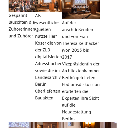
Gespannt
Als
lauschten die
wesentliche
Auf der
Zuhörerinnen
Quellen
anschließenden
und Zuhörer.
nutzte Herr
und von Frau
Koser die von
Theresa Keilhacker
der ZLB
(von 2013 bis
digitalisierten
2017
Adressbücher
Vizepräsidentin der
sowie die im
Architektenkammer
Landesarchiv
Berlin) geleiteten
Berlin
Podiumsdiskussion
überlieferten
erörterten die
Bauakten.
Experten ihre Sicht
auf die
Neugestaltung
Berlins.