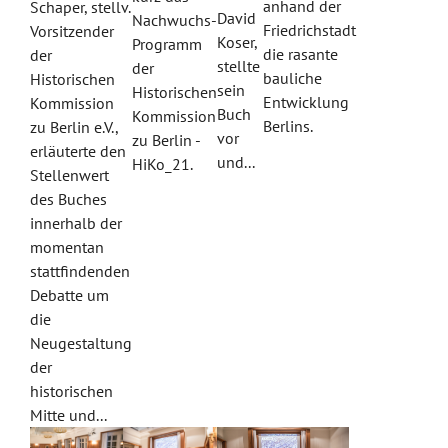
anhand der
Schaper, stellv.
David
Nachwuchs-
Friedrichstadt
Vorsitzender
Koser,
Programm
die rasante
der
stellte
der
bauliche
Historischen
sein
Historischen
Entwicklung
Kommission
Buch
Kommission
Berlins.
zu Berlin e.V.,
vor
zu Berlin -
erläuterte den
und...
HiKo_21.
Stellenwert
des Buches
innerhalb der
momentan
stattfindenden
Debatte um
die
Neugestaltung
der
historischen
Mitte und...