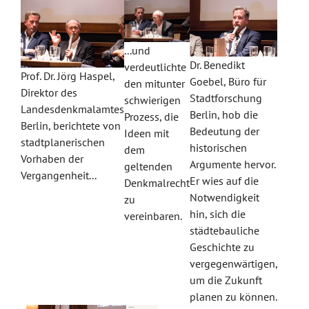
...und
Dr. Benedikt
verdeutlichte
Prof. Dr. Jörg Haspel,
Goebel, Büro für
den mitunter
Direktor des
Stadtforschung
schwierigen
Landesdenkmalamtes
Berlin, hob die
Prozess, die
Berlin, berichtete von
Bedeutung der
Ideen mit
stadtplanerischen
historischen
dem
Vorhaben der
Argumente hervor.
geltenden
Vergangenheit...
Er wies auf die
Denkmalrecht
Notwendigkeit
zu
hin, sich die
vereinbaren.
städtebauliche
Geschichte zu
vergegenwärtigen,
um die Zukunft
planen zu können.