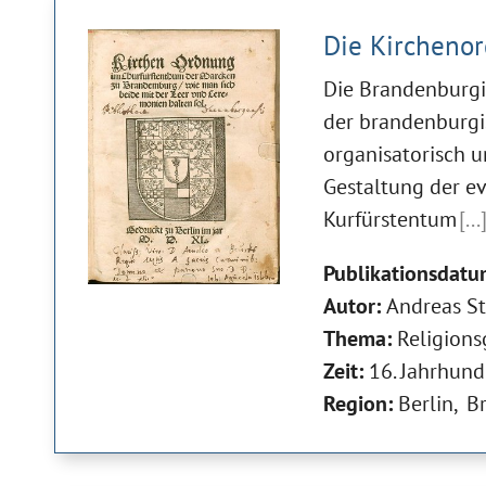
Die Kirchenor
Die Brandenburgi
der brandenburgi
organisatorisch u
Gestaltung der e
Kurfürstentum
[...
Publikationsdatu
Autor:
Andreas S
Thema:
Religions
Zeit:
16. Jahrhund
Region:
Berlin
B