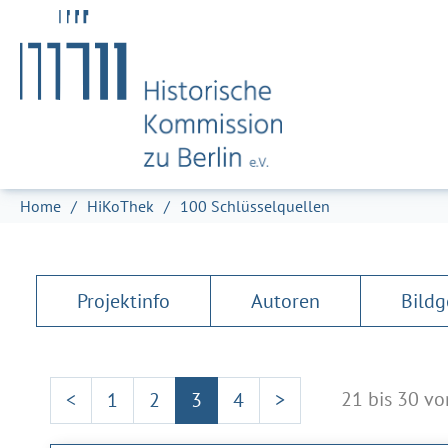
Zum Hauptinhalt springen
Skip to page footer
Sie sind hier:
Home
HiKoThek
100 Schlüsselquellen
Projektinfo
Autoren
Bildg
21 bis 30 vo
<
1
2
3
4
>