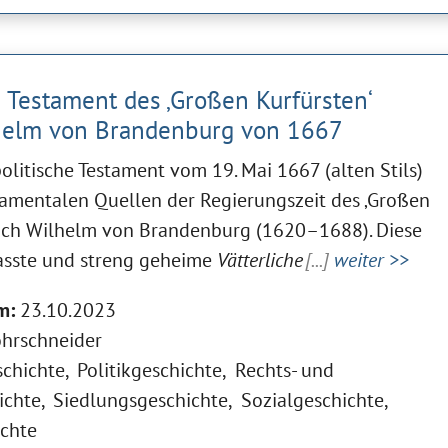
e Testament des ‚Großen Kurfürsten‘
lhelm von Brandenburg von 1667
litische Testament vom 19. Mai 1667 (alten Stils)
damentalen Quellen der Regierungszeit des ‚Großen
drich Wilhelm von Brandenburg (1620–1688). Diese
asste und streng geheime
Vätterliche
[...]
weiter >>
m:
23.10.2023
hrschneider
schichte
Politikgeschichte
Rechts- und
ichte
Siedlungsgeschichte
Sozialgeschichte
ichte