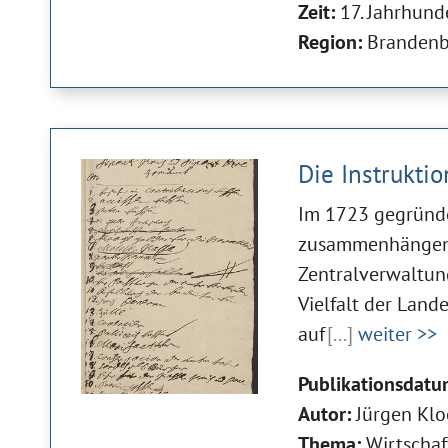
Zeit:
17. Jahrhund
Region:
Brandenb
Die Instrukti
Im 1723 gegründe
zusammenhängend
Zentralverwaltung
Vielfalt der Lande
auf
[...]
weiter >>
Publikationsdatu
Autor:
Jürgen Klo
Thema:
Wirtschaf