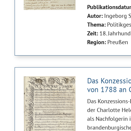
Publikationsdatu
Autor:
Ingeborg S
Thema:
Politikge
Zeit:
18. Jahrhund
Region:
Preußen
Das Konzessio
von 1788 an C
Das Konzessions-D
der Charlotte Hel
als Nachfolgerin 
brandenburgische