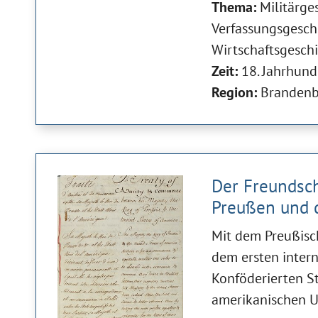
Thema:
Militärge
Verfassungsgesch
Wirtschaftsgesch
Zeit:
18. Jahrhund
Region:
Brandenb
Der Freundsch
Preußen und 
Mit dem Preußisc
dem ersten inter
Konföderierten S
amerikanischen U