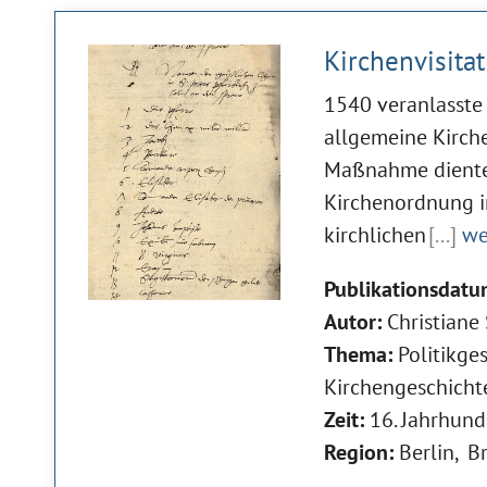
Kirchenvisita
1540 veranlasste 
allgemeine Kirche
Maßnahme diente
Kirchenordnung i
kirchlichen
[...]
wei
Publikationsdatu
Autor:
Christiane
Thema:
Politikge
Kirchengeschicht
Zeit:
16. Jahrhund
Region:
Berlin
B