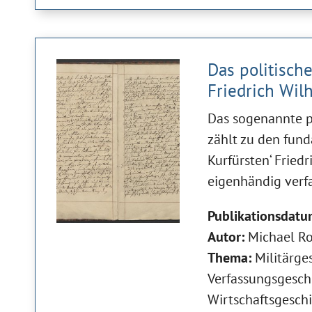
Das politisch
Friedrich Wi
Das sogenannte po
zählt zu den fun
Kurfürsten‘ Frie
eigenhändig verf
Publikationsdatu
Autor:
Michael Ro
Thema:
Militärge
Verfassungsgesch
Wirtschaftsgesch