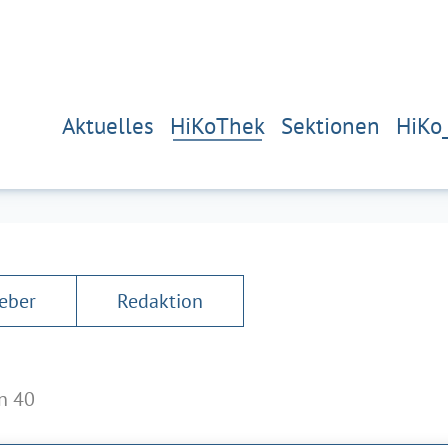
Aktuelles
HiKoThek
Sektionen
HiKo
eber
Redaktion
n 40