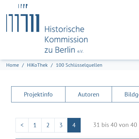
Zum Hauptinhalt springen
Skip to page footer
Sie sind hier:
Home
HiKoThek
100 Schlüsselquellen
Projektinfo
Autoren
Bildg
31 bis 40 von 40
<
1
2
3
4