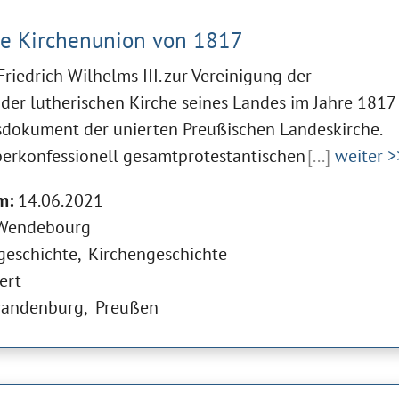
he Kirchenunion von 1817
riedrich Wilhelms III. zur Vereinigung der
der lutherischen Kirche seines Landes im Jahre 1817
sdokument der unierten Preußischen Landeskirche.
berkonfessionell gesamtprotestantischen
[...]
weiter >
m:
14.06.2021
Wendebourg
geschichte
Kirchengeschichte
ert
randenburg
Preußen