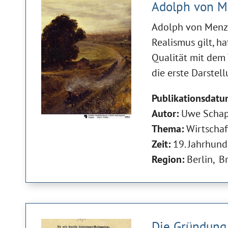
Adolph von Me
Adolph von Menzel
Realismus gilt, h
Qualität mit dem 
die erste Darstel
Publikationsdatu
Autor:
Uwe Schap
Thema:
Wirtschaf
Zeit:
19. Jahrhund
Region:
Berlin
B
Die Gründung