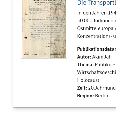
Die Transport
In den Jahren 19
50.000 Jüdinnen u
Ostmitteleuropa w
Konzentrations- 
Publikationsdatu
Autor:
Akim Jah
Thema:
Politikge
Wirtschaftsgesch
Holocaust
Zeit:
20. Jahrhund
Region:
Berlin