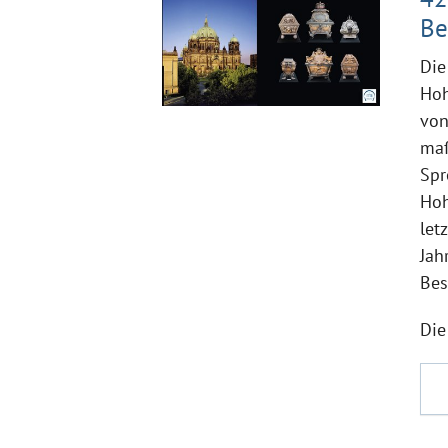
Be
Die
Hoh
von
maß
Spr
Hoh
let
Jah
Bes
Die 