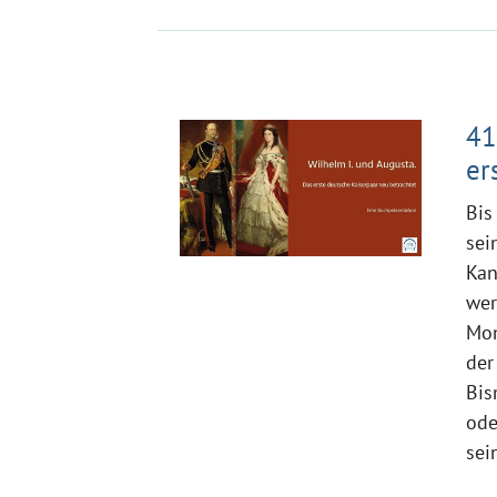
41
er
Bis
sei
Kan
wer
Mon
der
Bis
ode
sei