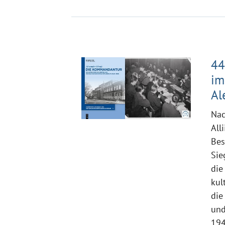
44
im
Al
Nac
All
Bes
Sie
die
kul
die
und
194