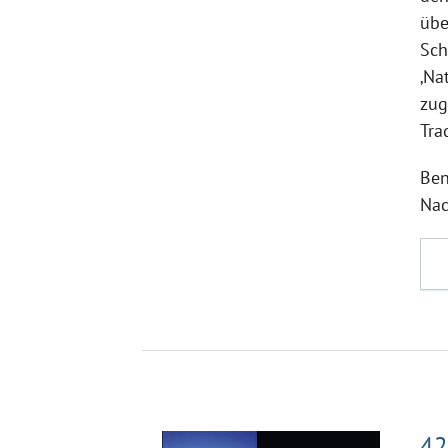
übe
Sch
‚Na
zug
Tra
Ben
Nac
42