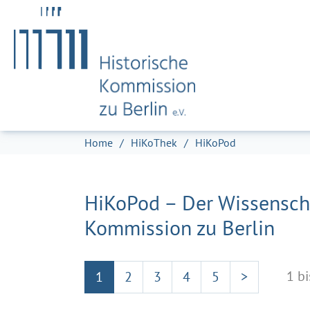
Zum Hauptinhalt springen
Skip to page footer
Sie sind hier:
Home
HiKoThek
HiKoPod
HiKoPod – Der Wissenscha
Kommission zu Berlin
1 b
1
2
3
4
5
>