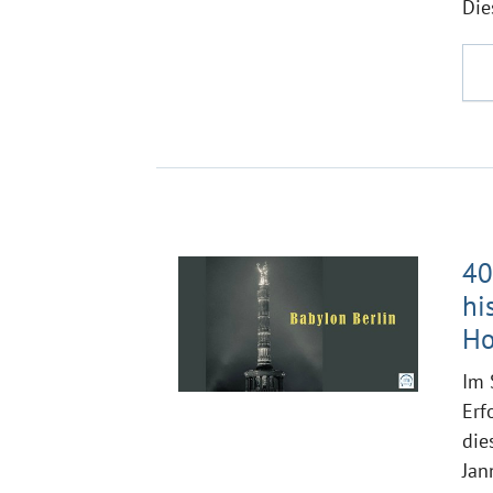
Die
40
hi
Ho
Im 
Erf
die
Jan