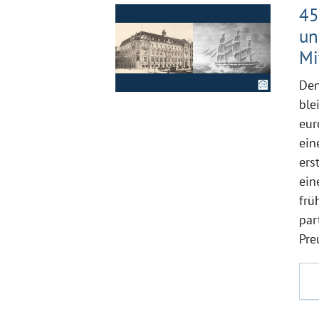
45
un
Mi
Den
ble
eur
ein
ers
ein
frü
par
Pre