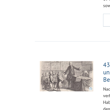
sow
43
un
Be
Nac
ver
Hab
den