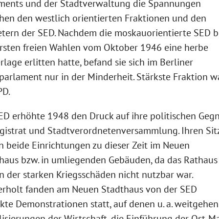
ments und der Stadtverwaltung die Spannungen
hen den westlich orientierten Fraktionen und den
etern der SED. Nachdem die moskauorientierte SED b
rsten freien Wahlen vom Oktober 1946 eine herbe
rlage erlitten hatte, befand sie sich im Berliner
parlament nur in der Minderheit. Stärkste Fraktion w
PD.
ED erhöhte 1948 den Druck auf ihre politischen Geg
gistrat und Stadtverordnetenversammlung. Ihren Sit
n beide Einrichtungen zu dieser Zeit im Neuen
haus bzw. in umliegenden Gebäuden, da das Rathaus
 der starken Kriegsschäden nicht nutzbar war.
rholt fanden am Neuen Stadthaus von der SED
kte Demonstrationen statt, auf denen u. a. weitgehe
lisierungen der Wirtschaft, die Einführung der Ost-M