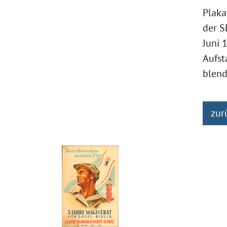
Plaka
der S
Juni 
Aufs
blend
zur