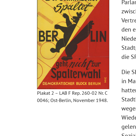
Parla
zwisc
Vertr
den e
Niede
Stadt
die S
Die S
in Ma
hatte
Plakat 2 – LAB F Rep. 260-02 Nr. C
Stadt
0046; Ost-Berlin, November 1948.
wegen
Wiede
gelen
Sozia