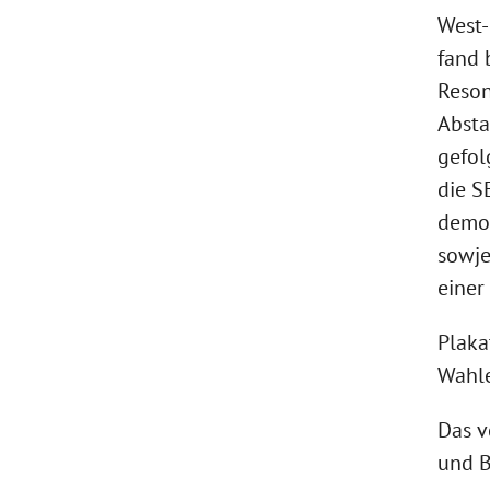
West-
fand 
Reson
Absta
gefol
die S
demok
sowje
einer
Plaka
Wahle
Das v
und B