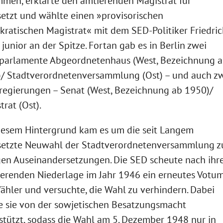
men, erklärte den amtierenden Magistrat für
etzt und wählte einen »provisorischen
ratischen Magistrat« mit dem SED-Politiker Friedri
 junior an der Spitze. Fortan gab es in Berlin zwei
parlamente Abgeordnetenhaus (West, Bezeichnung 
/ Stadtverordnetenversammlung (Ost) – und auch z
regierungen – Senat (West, Bezeichnung ab 1950)/
trat (Ost).
iesem Hintergrund kam es um die seit Langem
etzte Neuwahl der Stadtverordnetenversammlung z
gen Auseinandersetzungen. Die SED scheute nach ihr
erenden Niederlage im Jahr 1946 ein erneutes Votu
ähler und versuchte, die Wahl zu verhindern. Dabei
 sie von der sowjetischen Besatzungsmacht
stützt, sodass die Wahl am 5. Dezember 1948 nur in