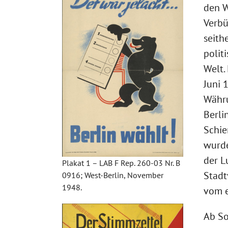
den W
Verbü
seith
polit
Welt.
Juni 
Währu
Berli
Schie
wurde
der L
Plakat 1 – LAB F Rep. 260-03 Nr. B
Stadt
0916; West-Berlin, November
1948.
vom e
Ab So