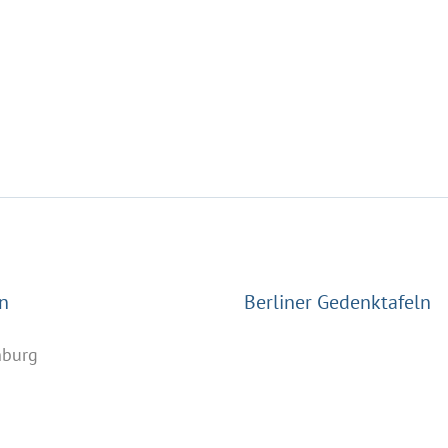
n
Berliner Gedenktafeln
nburg
n