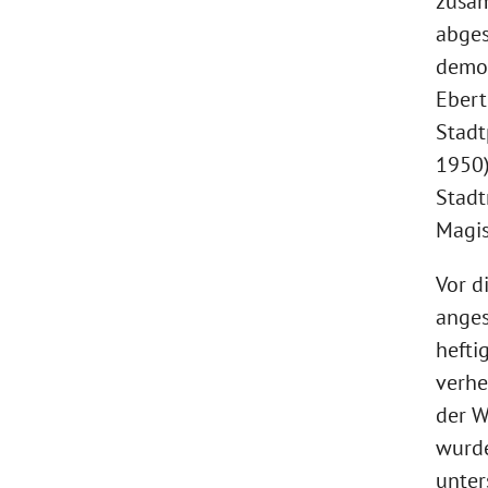
zusam
abges
demok
Ebert
Stadt
1950)
Stadt
Magis
Vor d
anges
hefti
verhe
der W
wurde
unter