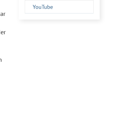
YouTube
war
der
n