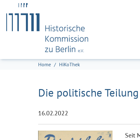
Zum Hauptinhalt springen
Skip to page footer
Sie sind hier:
Home
HiKoThek
Die politische Teilun
16.02.2022
Seit 