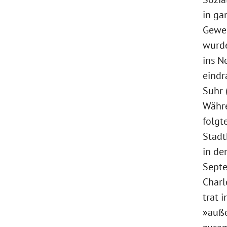
in ga
Gewer
wurde
ins N
eindr
Suhr 
Währe
folgt
Stadt
in de
Septe
Charl
trat 
»auß