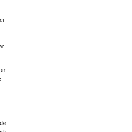
ei
ar
ner
z
nde
ark