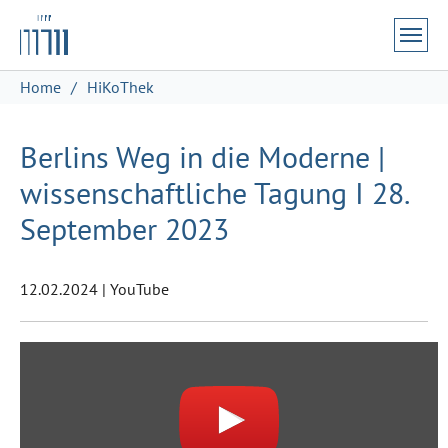
Zum Hauptinhalt springen
Skip to page footer
Sie sind hier:
Home
HiKoThek
Berlins Weg in die Moderne |
wissenschaftliche Tagung I 28.
September 2023
12.02.2024
|
YouTube