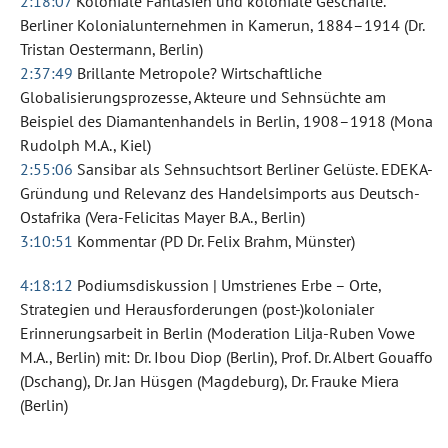
2:18:07
Koloniale Fantasien und koloniale Geschäfte.
Berliner Kolonialunternehmen in Kamerun, 1884–1914 (Dr.
Tristan Oestermann, Berlin)
2:37:49
Brillante Metropole? Wirtschaftliche
Globalisierungsprozesse, Akteure und Sehnsüchte am
Beispiel des Diamantenhandels in Berlin, 1908–1918 (Mona
Rudolph M.A., Kiel)
2:55:06
Sansibar als Sehnsuchtsort Berliner Gelüste. EDEKA-
Gründung und Relevanz des Handelsimports aus Deutsch-
Ostafrika (Vera-Felicitas Mayer B.A., Berlin)
3:10:51
Kommentar (PD Dr. Felix Brahm, Münster)
4:18:12
Podiumsdiskussion | Umstrienes Erbe – Orte,
Strategien und Herausforderungen (post-)kolonialer
Erinnerungsarbeit in Berlin (Moderation Lilja-Ruben Vowe
M.A., Berlin) mit: Dr. Ibou Diop (Berlin), Prof. Dr. Albert Gouaffo
(Dschang), Dr. Jan Hüsgen (Magdeburg), Dr. Frauke Miera
(Berlin)