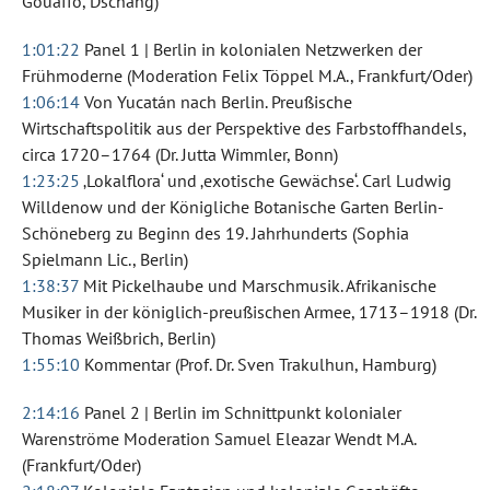
Gouaffo, Dschang)
1:01:22
Panel 1 | Berlin in kolonialen Netzwerken der
Frühmoderne (Moderation Felix Töppel M.A., Frankfurt/Oder)
1:06:14
Von Yucatán nach Berlin. Preußische
Wirtschaftspolitik aus der Perspektive des Farbstoffhandels,
circa 1720–1764 (Dr. Jutta Wimmler, Bonn)
1:23:25
‚Lokalflora‘ und ‚exotische Gewächse‘. Carl Ludwig
Willdenow und der Königliche Botanische Garten Berlin-
Schöneberg zu Beginn des 19. Jahrhunderts (Sophia
Spielmann Lic., Berlin)
1:38:37
Mit Pickelhaube und Marschmusik. Afrikanische
Musiker in der königlich-preußischen Armee, 1713–1918 (Dr.
Thomas Weißbrich, Berlin)
1:55:10
Kommentar (Prof. Dr. Sven Trakulhun, Hamburg)
2:14:16
Panel 2 | Berlin im Schnittpunkt kolonialer
Warenströme Moderation Samuel Eleazar Wendt M.A.
(Frankfurt/Oder)