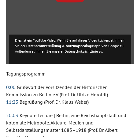
Dies ist ein YouTube Video. Wenn Sie auf dieses Video klicken, stimmen
Sie der
Datenschutzerklärung & Nutzungsbedingungen
von Google zu.
Außerdem stimmen Sie unserer Datenschutzrichtlinie zu.
Tagungsprogramm
0:00
Grußwort der Vorsitzenden der Historischen
Kommission zu Berlin e.V. (Prof. Dr. Ulrike Höroldt)
11:23
Begrüßung (Prof. Dr. Klaus Weber)
20:03
Keynote Lecture | Berlin, eine Reichshauptstadt und
koloniale Metropole. Akteure, Medien und
Selbstdarstellungsmuster 1683–1918 (Prof. Dr. Albert