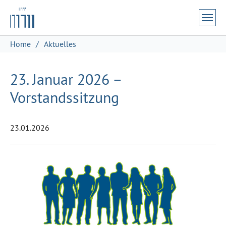
Zum Hauptinhalt springen
Skip to page footer
Sie sind hier:
Home
Aktuelles
23. Januar 2026 –
Vorstandssitzung
23.01.2026