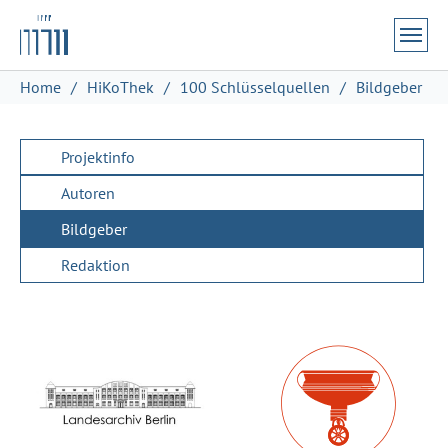
Zum Hauptinhalt springen
Skip to page footer
Sie sind hier:
Home
HiKoThek
100 Schlüsselquellen
Bildgeber
Projektinfo
Autoren
Bildgeber
Redaktion