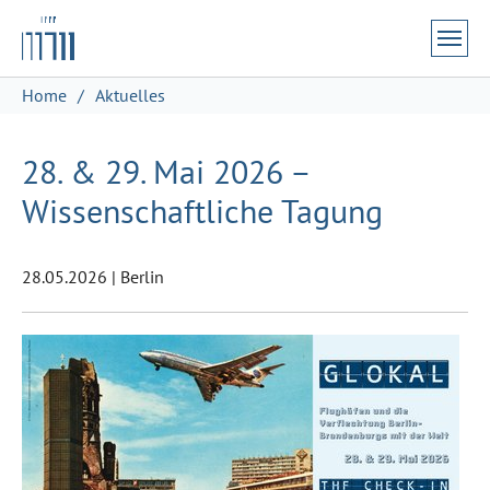
Zum Hauptinhalt springen
Skip to page footer
Sie sind hier:
Home
Aktuelles
28. & 29. Mai 2026 –
Wissenschaftliche Tagung
28.05.2026
|
Berlin