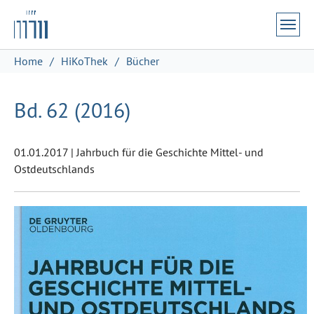
Zum Hauptinhalt springen
Skip to page footer
Sie sind hier:
Home
HiKoThek
Bücher
Bd. 62 (2016)
01.01.2017
|
Jahrbuch für die Geschichte Mittel- und
Ostdeutschlands