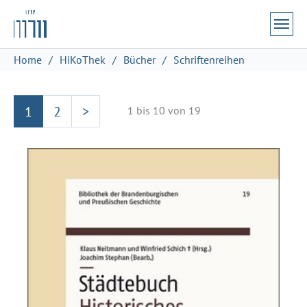
Zum Hauptinhalt springen
Skip to page footer
Sie sind hier:
Home
HiKoThek
Bücher
Schriftenreihen
1
2
>
1 bis 10 von 19