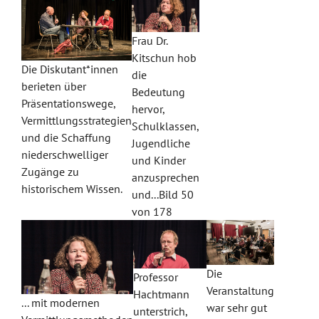
Frau Dr.
Kitschun hob
Die Diskutant*innen
die
berieten über
Bedeutung
Präsentationswege,
hervor,
Vermittlungsstrategien
Schulklassen,
und die Schaffung
Jugendliche
niederschwelliger
und Kinder
Zugänge zu
anzusprechen
historischem Wissen.
und...Bild 50
von 178
Die
Professor
Veranstaltung
Hachtmann
... mit modernen
war sehr gut
unterstrich,