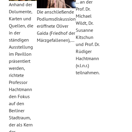
... an der
Anhand der
Prof. Dr.
Dolumente,
Die anschließende
Michael
Karten und
Podiumsdiskussion
Wildt, Dr.
Quellen, die
eröffnete Oliver
Susanne
in der
Gaida (Friedhof der
Kitschun
ständigen
Märzgefallenen),...
und Prof. Dr.
Ausstellung
Rüdiger
im Pavillon
Hachtmann
präsentiert
(v.l.n.r.)
werden,
teilnahmen.
richtete
Professor
Hachtmann
den Fokus
auf den
Berliner
Stadtraum,
der als Kern
der