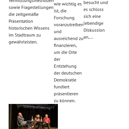
Vermittlungsmethoden
besucht und
wie wichtig es
sowie Fragestellungen
es schloss
ist, die
die zeitgemäße
sich eine
Forschung
Präsentation
lebendige
voranzutreiben
historischen Wissens
Diskussion
und
im Stadtraum zu
an,...
ausreichend zu
gewährleisten.
finanzieren,
um die Orte
der
Entstehung
der deutschen
Demokratie
fundiert
präsentieren
zu können.