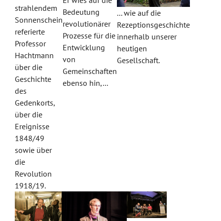
Er wies auf die
strahlendem
Bedeutung
... wie auf die
Sonnenschein
revolutionärer
Rezeptionsgeschichte
referierte
Prozesse für die
innerhalb unserer
Professor
Entwicklung
heutigen
Hachtmann
von
Gesellschaft.
über die
Gemeinschaften
Geschichte
ebenso hin,...
des
Gedenkorts,
über die
Ereignisse
1848/49
sowie über
die
Revolution
1918/19.