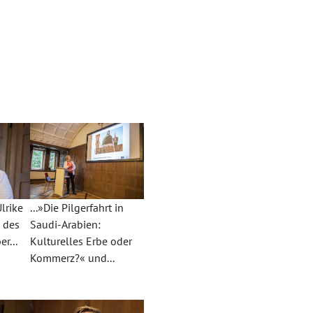
lrike
...»Die Pilgerfahrt in
n des
Saudi-Arabien:
r...
Kulturelles Erbe oder
Kommerz?« und...