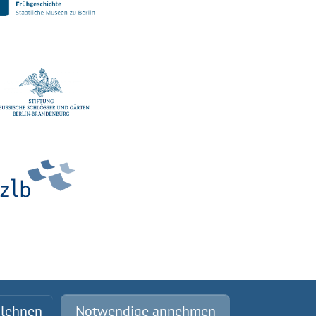
blehnen
Notwendige annehmen