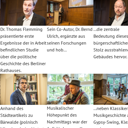
Dr. Thomas Flemming
Sein Co-Autor, Dr. Bernd
...die zentrale
präsentierte erste
Ulrich, ergänzte aus
Bedeutung diese
h
Ergebnisse der in Arbeit
seinen Forschungen
bürgerschaftlich
befindlichen Studie
und hob...
Stolz ausstrahle
über die politische
Gebäudes hervor.
Geschichte des Berliner
Rathauses.
Musikalischer
Anhand des
...neben Klassike
Höhepunkt des
Städteartikels zu
Musikgeschichte 
Nachmittags war der
Bärwalde (polnisch
Gypsy-Swing, Kl