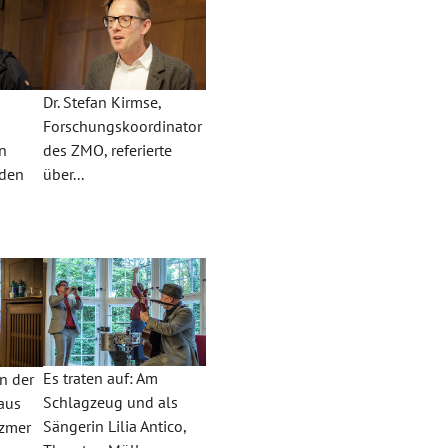
Dr. Stefan Kirmse,
s
Forschungskoordinator
en
des ZMO, referierte
nden
über...
Es traten auf: Am
rn der
Schlagzeug und als
aus
Sängerin Lilia Antico,
ezmer