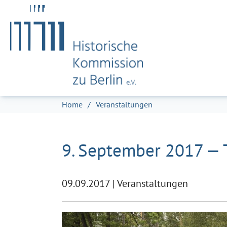
Zum Hauptinhalt springen
Skip to page footer
Sie sind hier:
Home
Veranstaltungen
9. September 2017 — 
09.09.2017
|
Veranstaltungen