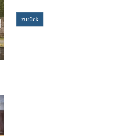
zurück
n