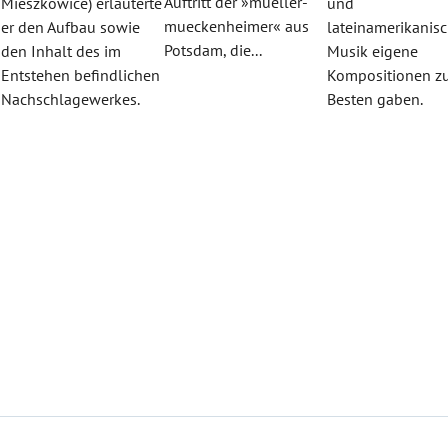
Auftritt der »mueller-
Mieszkowice) erläuterte
und
mueckenheimer« aus
er den Aufbau sowie
lateinamerikanisc
Potsdam, die...
den Inhalt des im
Musik eigene
Entstehen befindlichen
Kompositionen 
«
Nachschlagewerkes.
Besten gaben.