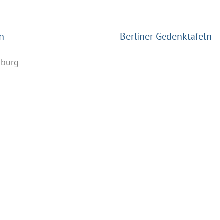
n
Berliner Gedenktafeln
nburg
n