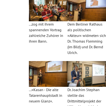
...zog mit ihrem
Dem Berliner Rathaus
spannenden Vortrag
als politischen
zahlreiche Zuhörer in
»Akteur« widmeten sic
ihren Bann.
Dr. Thomas Flemming
(im Bild) und Dr. Bernd
Ulrich.
...»Kasan - Die alte
Dr. Joachim Stephan
Tatarenhauptstadt in
stellte das
neuem Glanz«.
Drittmittelprojekt der